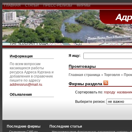
ГЛАВНАЯ
СТАТЬИ
ПРЕСС-РЕЛИЗЫ
ФИРМЫ
Я ищу:
Информация
По всем вопросам
Промтовары
касающихся работы
ресурса Адреса Кургана и
Главная страница
Торговля
Про
добавления в справочник
пишите по адресу
Фирмы раздела
addressrus@mail.ru
.
Сортировать по:
городу
названи
Объявления
Выберите регион:
Последние фирмы
Последние статьи
Отделение СФР по
Несоответствие фактических параметров ширины 