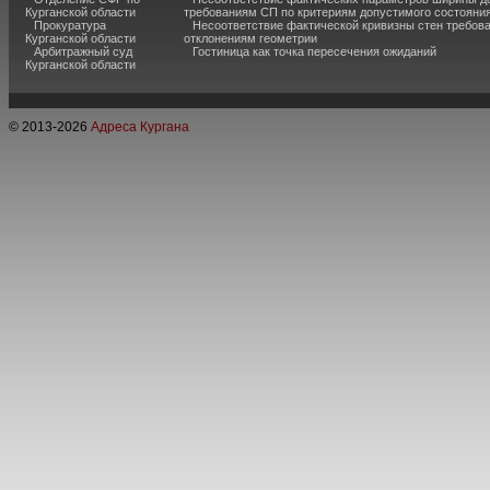
Курганской области
требованиям СП по критериям допустимого состояния
Прокуратура
Несоответствие фактической кривизны стен требо
Курганской области
отклонениям геометрии
Арбитражный суд
Гостиница как точка пересечения ожиданий
Курганской области
© 2013-
2026
Адреса Кургана