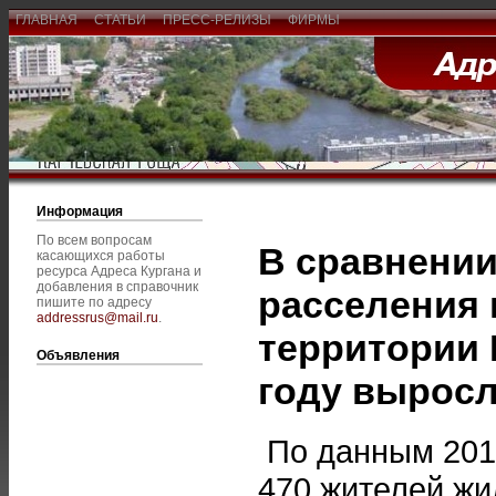
ГЛАВНАЯ
СТАТЬИ
ПРЕСС-РЕЛИЗЫ
ФИРМЫ
Информация
По всем вопросам
В сравнении
касающихся работы
ресурса Адреса Кургана и
добавления в справочник
расселения 
пишите по адресу
addressrus@mail.ru
.
территории 
Объявления
году выросл
По данным 2019
470 жителей жи