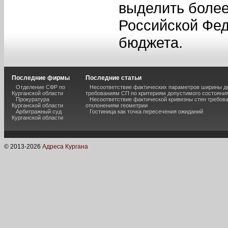
выделить более
Российской Фед
бюджета.
Последние фирмы
Последние статьи
Отделение СФР по
Несоответствие фактических параметров ширины 
Курганской области
требованиям СП по критериям допустимого состояния
Прокуратура
Несоответствие фактической кривизны стен требо
Курганской области
отклонениям геометрии
Арбитражный суд
Гостиница как точка пересечения ожиданий
Курганской области
© 2013-
2026
Адреса Кургана