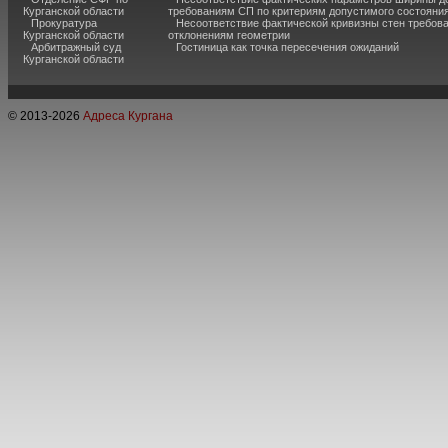
Курганской области
требованиям СП по критериям допустимого состояния
Прокуратура
Несоответствие фактической кривизны стен требо
Курганской области
отклонениям геометрии
Арбитражный суд
Гостиница как точка пересечения ожиданий
Курганской области
© 2013-
2026
Адреса Кургана