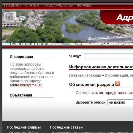
ГЛАВНАЯ
СТАТЬИ
ПРЕСС-РЕЛИЗЫ
ФИРМЫ
Я ищу:
Информация
По всем вопросам
Информационная деятельнос
касающихся работы
ресурса Адреса Кургана и
Главная страница
Информация, р
добавления в справочник
пишите по адресу
Объявления раздела
addressrus@mail.ru
.
Сортировать по:
городу
названи
Объявления
Выберите регион:
Последние фирмы
Последние статьи
Отделение СФР по
Несоответствие фактических параметров ширины 