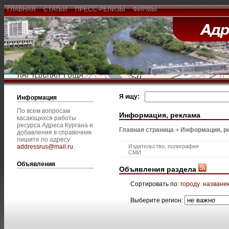
ГЛАВНАЯ
СТАТЬИ
ПРЕСС-РЕЛИЗЫ
ФИРМЫ
Я ищу:
Информация
По всем вопросам
Информация, реклама
касающихся работы
ресурса Адреса Кургана и
Главная страница
Информация, р
добавления в справочник
пишите по адресу
addressrus@mail.ru
.
Издательство, полиграфия
СМИ
Объявления
Объявления раздела
Сортировать по:
городу
названи
Выберите регион: