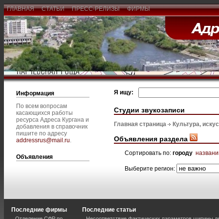
ГЛАВНАЯ
СТАТЬИ
ПРЕСС-РЕЛИЗЫ
ФИРМЫ
Я ищу:
Информация
По всем вопросам
Студии звукозаписи
касающихся работы
ресурса Адреса Кургана и
Главная страница
Культура, иску
добавления в справочник
пишите по адресу
Объявления раздела
addressrus@mail.ru
.
Сортировать по:
городу
назван
Объявления
Выберите регион:
Последние фирмы
Последние статьи
Отделение СФР по
Несоответствие фактических параметров ширины 