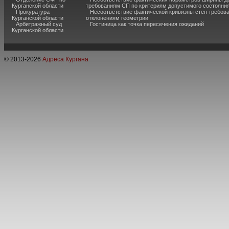
Курганской области
требованиям СП по критериям допустимого состояния
Прокуратура
Несоответствие фактической кривизны стен требо
Курганской области
отклонениям геометрии
Арбитражный суд
Гостиница как точка пересечения ожиданий
Курганской области
© 2013-
2026
Адреса Кургана